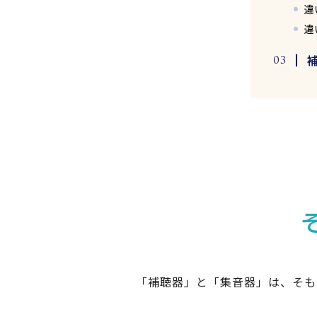
違
違
「補聴器」と「集音器」は、そも