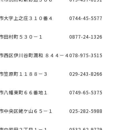
市大字上之庄３１０番４
0744-45-5577
市田村町５３０－１
0877-24-1326
市西区伊川谷町潤和 ８４４－４
078-975-3515
市笠原町１１８８－３
029-243-8266
市八幡東町６６番地１
0749-65-5375
市中央区姥ケ山６５－１
025-282-5988
市中岩田２丁目１－１
0532-62-9779