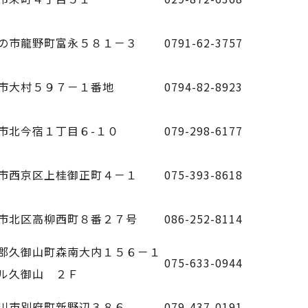
の市龍野町富永５８１－３
0791-62-3757
市大村５９７－１番地
0794-82-8923
市北今宿１丁目６-１０
079-298-6177
市西京区上桂御正町４－１
075-393-8618
市北区高柳西町８番２７号
086-252-8114
郡久御山町森南大内１５６－１
075-633-0944
ル久御山 ２Ｆ
川市別府町新野辺３８６
079-437-0191