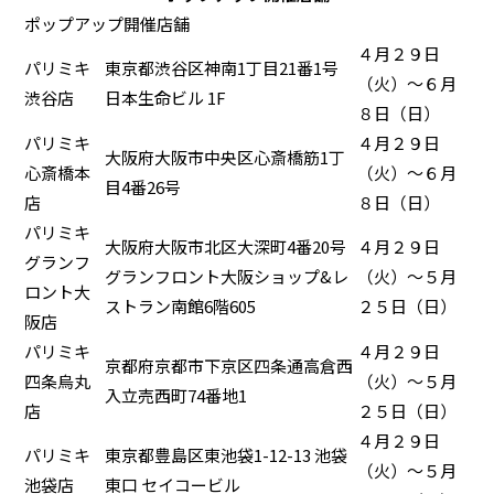
ポップアップ開催店舗
４月２９日
パリミキ
東京都渋谷区神南1丁目21番1号
（火）～６月
渋谷店
日本生命ビル 1F
８日（日）
パリミキ
４月２９日
大阪府大阪市中央区心斎橋筋1丁
心斎橋本
（火）～６月
目4番26号
店
８日（日）
パリミキ
大阪府大阪市北区大深町4番20号
４月２９日
グランフ
グランフロント大阪ショップ&レ
（火）～５月
ロント大
ストラン南館6階605
２５日（日）
阪店
パリミキ
４月２９日
京都府京都市下京区四条通高倉西
四条烏丸
（火）～５月
入立売西町74番地1
店
２５日（日）
４月２９日
パリミキ
東京都豊島区東池袋1-12-13 池袋
（火）～５月
池袋店
東口 セイコービル