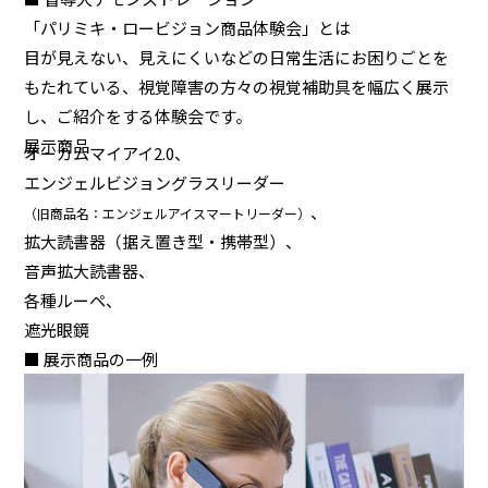
「パリミキ・ロービジョン商品体験会」とは
目が見えない、見えにくいなどの日常生活にお困りごとを
もたれている、視覚障害の方々の視覚補助具を幅広く展示
し、ご紹介をする体験会です。
展示商品
オーカムマイアイ2.0、
エンジェルビジョングラスリーダー
、
（旧商品名：エンジェルアイスマートリーダー）
拡大読書器（据え置き型・携帯型）、
音声拡大読書器、
各種ルーペ、
遮光眼鏡
■ 展示商品の一例