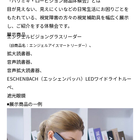
「パリミキ・ロービジョン商品体験会」とは
目が見えない、見えにくいなどの日常生活にお困りごとを
もたれている、視覚障害の方々の視覚補助具を幅広く展示
し、ご紹介をする体験会です。
展示商品
エンジェルビジョングラスリーダー
、
（旧商品名：エンジェルアイスマートリーダー）
拡大読書器、
音声読書器、
音声拡大読書器、
ESCHENBACH（エッシェンバッハ）LEDワイドライトルー
ペ、
遮光眼鏡
◾️展示商品の一例