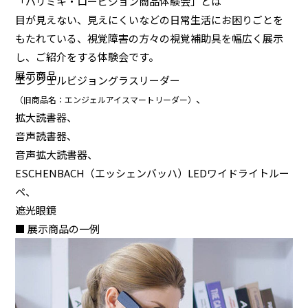
「パリミキ・ロービジョン商品体験会」とは
目が見えない、見えにくいなどの日常生活にお困りごとを
もたれている、視覚障害の方々の視覚補助具を幅広く展示
し、ご紹介をする体験会です。
展示商品
エンジェルビジョングラスリーダー
、
（旧商品名：エンジェルアイスマートリーダー）
拡大読書器、
音声読書器、
音声拡大読書器、
ESCHENBACH（エッシェンバッハ）LEDワイドライトルー
ペ、
遮光眼鏡
■ 展示商品の一例