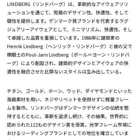
LINDBERG（リンドバーグ）は、革新的なアイウェアソリ
ューションを通じて、究極のデザイン性、快適性、そして
個性を提供します。デンマーク発ブランドを代表するラグ
ジュアリーアイウェアとして、ミニマリズム、快適性、そし
て卓越した品質を重視しています。1986年に建築家の
Henrik Lindberg（ヘンリック・リンドバーグ）と彼の父で
検眼士のPoul-Jørn Lindberg（ポール＝ヨーン・リンドバ
ーグ）により創設され、建築的デザインとアイウェアの快
適性を融合させた比類ないスタイルは生み出している。
チタン、ゴールド、ホーン、ウッド、ダイヤモンドといった
高級素材を用い、ネジやリベットを使用せずに軽量フレー
ムを製作。リンドバーグはデンマークデザインの伝統を堅
持するとともに、革新を追求し続け、その結果、世界的に
認められた112ものデザイン賞を受賞。光学フレーム市場に
おけるリーディングブランドとしての地位を確立していま