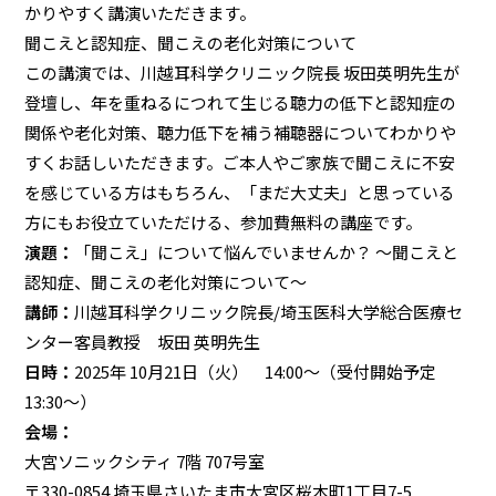
かりやすく講演いただきます。
聞こえと認知症、聞こえの老化対策について
この講演では、川越耳科学クリニック院長 坂田英明先生が
登壇し、年を重ねるにつれて生じる聴力の低下と認知症の
関係や老化対策、聴力低下を補う補聴器についてわかりや
すくお話しいただきます。ご本人やご家族で聞こえに不安
を感じている方はもちろん、「まだ大丈夫」と思っている
方にもお役立ていただける、参加費無料の講座です。
演題：
「聞こえ」について悩んでいませんか？ ～聞こえと
認知症、聞こえの老化対策について～
講師：
川越耳科学クリニック院長/埼玉医科大学総合医療セ
ンター客員教授 坂田 英明先生
日時：
2025年 10月21日（火） 14:00〜（受付開始予定
13:30～）
会場：
大宮ソニックシティ 7階 707号室
〒330-0854 埼玉県さいたま市大宮区桜木町1丁目7-5