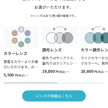
お選びいただけます。
※レンズは全て2枚1組の価格です。
調光レンズ
カラー調光レ
カラーレンズ
屋外ではサングラス、
ライトカラーか
豊富なカラーよりお選
室内ではクリアレン
クカラーへ。紫
びいただけます。おし
ズ。紫外線の量に反応
量に反応して、
19,800
28,600
ゃれだけでなく、色に
円(税込) 〜
円(税込) 〜
して、レンズの濃度が
の濃度が変化し
5,500
円(税込) 〜
よっては眩しさを抑え
変化します。
る効果も。
レンズの詳細はこちら