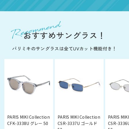
おすすめサングラス！
パリミキのサングラスは全てUVカット機能付き！
PARIS MIKI Collection
PARIS MIKI Collection
PARIS MIKI
CFK-3338U グレー 50
CSR-3337U ゴールド
CSR-333