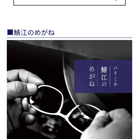
■鯖江のめがね