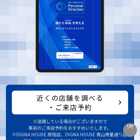
近くの店舗を調べる
・ご来店予約
※混雑している場合がございますので
TOP
TOP
事前のご来店予約をおすすめいたします。
※DIGNA HOUSE 原宿店、DIGNA HOUSE 青山骨董通り店、