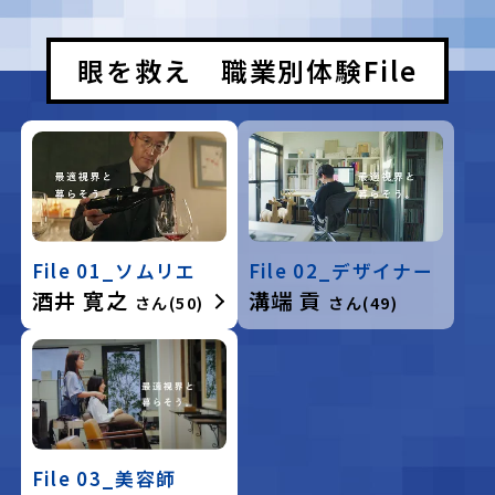
眼を救え 職業別体験File
File 01_ソムリエ
File 02_デザイナー
酒井 寛之
溝端 貢
さん(50)
さん(49)
File 03_美容師