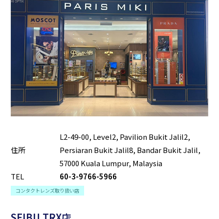
L2-49-00, Level2, Pavilion Bukit Jalil2,
住所
Persiaran Bukit Jalil8, Bandar Bukit Jalil,
57000 Kuala Lumpur, Malaysia
TEL
60-3-9766-5966
コンタクトレンズ取り扱い店
SEIBU TRX店