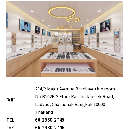
234/2 Major Avenue Ratchayothin room
No.B102B G Floor Ratchadapisek Road,
住所
Ladyao, Chatuchak Bangkok 10900
Thailand
TEL
66-2930-2745
FAX
66-2930-2746