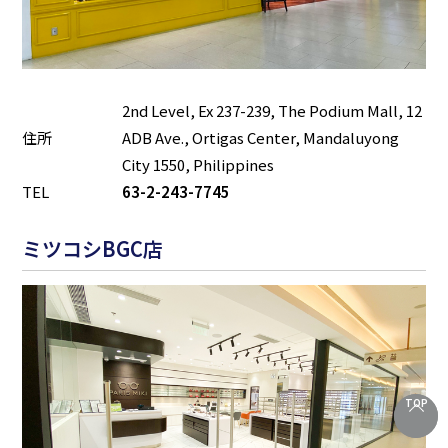
2nd Level, Ex 237-239, The Podium Mall, 12
住所
ADB Ave., Ortigas Center, Mandaluyong
City 1550, Philippines
TEL
63-2-243-7745
ミツコシBGC店
TOP
TOP