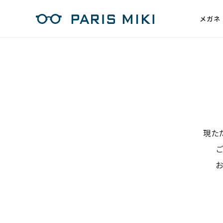
メガネ
現た