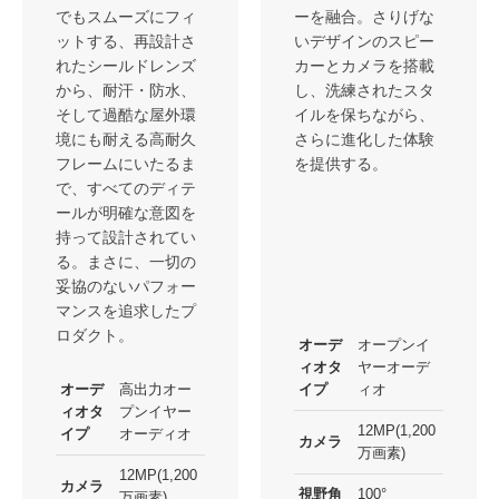
でもスムーズにフィ
ーを融合。さりげな
ットする、再設計さ
いデザインのスピー
れたシールドレンズ
カーとカメラを搭載
から、耐汗・防水、
し、洗練されたスタ
そして過酷な屋外環
イルを保ちながら、
境にも耐える高耐久
さらに進化した体験
フレームにいたるま
を提供する。
で、すべてのディテ
ールが明確な意図を
持って設計されてい
る。まさに、一切の
妥協のないパフォー
マンスを追求したプ
ロダクト。
オーデ
オープンイ
ィオタ
ヤーオーデ
オーデ
高出力オー
イプ
ィオ
ィオタ
プンイヤー
12MP(1,200
イプ
オーディオ
カメラ
万画素)
12MP(1,200
カメラ
視野角
100°
万画素)