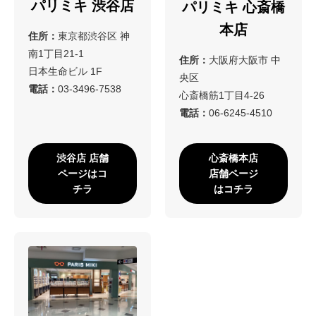
パリミキ 渋谷店
パリミキ 心斎橋
本店
住所：
東京都渋谷区 神
南1丁目21-1
住所：
大阪府大阪市 中
日本生命ビル 1F
央区
電話：
03-3496-7538
心斎橋筋1丁目4-26
電話：
06-6245-4510
渋谷店 店舗
心斎橋本店
ページはコ
店舗ページ
チラ
はコチラ