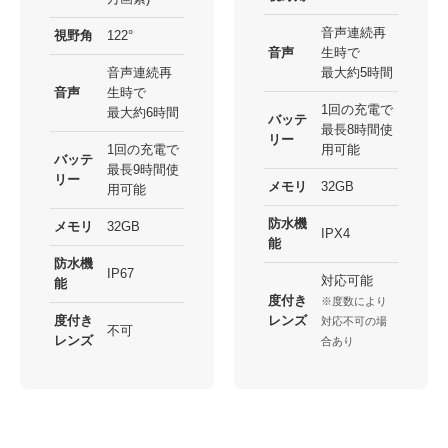
音声連続再
視野角
122°
音声
生時で
音声連続再
最大約5時間
音声
生時で
1回の充電で
最大約6時間
バッテ
最長8時間使
リー
1回の充電で
用可能
バッテ
最長9時間使
リー
メモリ
32GB
用可能
防水機
メモリ
32GB
IPX4
能
防水機
IP67
対応可能
能
度付き
※度数により
度付き
レンズ
対応不可の場
不可
レンズ
合あり