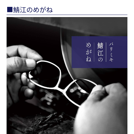
■鯖江のめがね