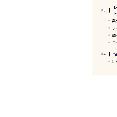
紫
ラ
調
コ
伊