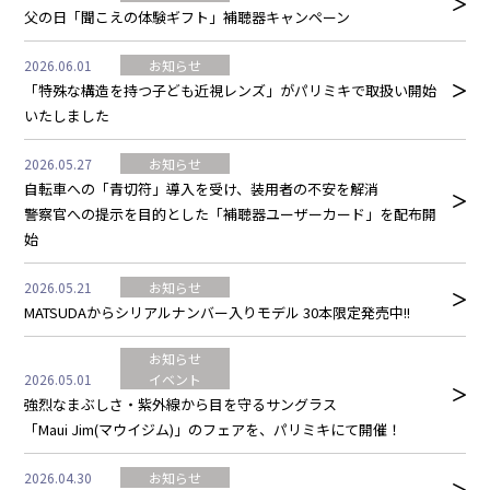
父の日「聞こえの体験ギフト」補聴器キャンペーン
2026.06.01
お知らせ
「特殊な構造を持つ子ども近視レンズ」がパリミキで取扱い開始
いたしました
2026.05.27
お知らせ
自転車への「青切符」導入を受け、装用者の不安を解消
警察官への提示を目的とした「補聴器ユーザーカード」を配布開
始
2026.05.21
お知らせ
MATSUDAからシリアルナンバー入りモデル 30本限定発売中!!
お知らせ
2026.05.01
イベント
強烈なまぶしさ・紫外線から目を守るサングラス
「Maui Jim(マウイジム)」のフェアを、パリミキにて開催！
2026.04.30
お知らせ