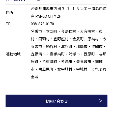
沖縄県浦添市西洲３-１-１ サンエー浦添西海
住所
岸 PARCO CITY 2F
TEL
098-873-0170
名護市・本部町・今帰仁村・大宜味村・東
村・国頭村・宜野座村・金武町、恩納村・う
るま市・読谷村・北谷町・那覇市・沖縄市・
活動地域
宜野湾市・嘉手納町・浦添市・西原町・与那
原町・八重瀬町・糸満市・豊見城市・南城
市・南風原町・北中城村・中城村 それぞれ
全域
お問い合わせ