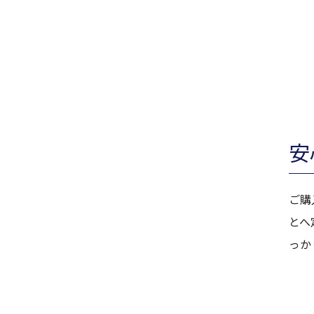
安
ご購
とへ
っか