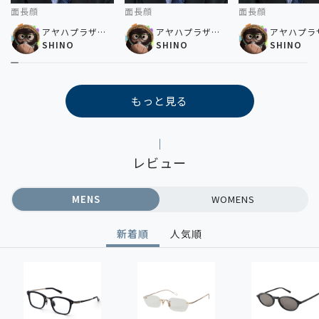
面長顔
面長顔
面長顔
アヤハプラザ水
アヤハプラザ水
アヤハプラ
口店
SHINO
口店
SHINO
口店
SHINO
もっと見る
レビュー
MENS
WOMENS
新着順
人気順