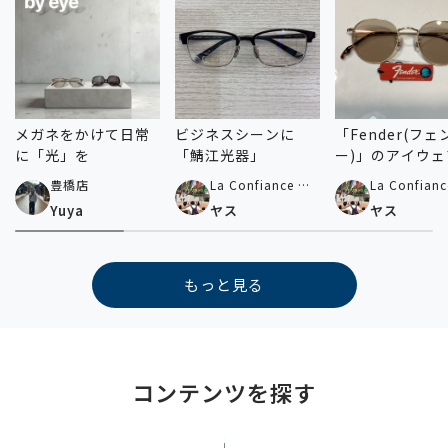
メガネをかけて日常
ビジネスシーンに
「Fender(フェ
に「光」を
「鯖江光器」
ー)」のアイウェ
手に入るのはパ
豊橋店
La Confiance by
La Confianc
キだけ！
Paris Miki 横浜ビ
Paris Miki
Yuya
ヤス
ヤス
ブレ店
ブレ店
もっと見る
コンテンツを探す