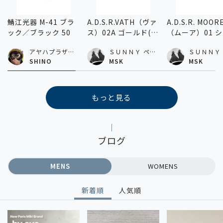
鯖江光器 M-41 ブラ
A.D.S.R.VATH（ヴァ
A.D.S.R. MOOR
ック／ブラック 50
ス）02A ゴールド(ク
（ムーア）01 
リア) 54
ニーブラック(グ
アヤハプラザ水
ＳＵＮＮＹ ペリ
ＳＵＮＮＹ
ー) 54
口店
エ千葉店
エ千葉店
SHINO
MSK
MSK
もっと見る
ブログ
MENS
WOMENS
新着順
人気順